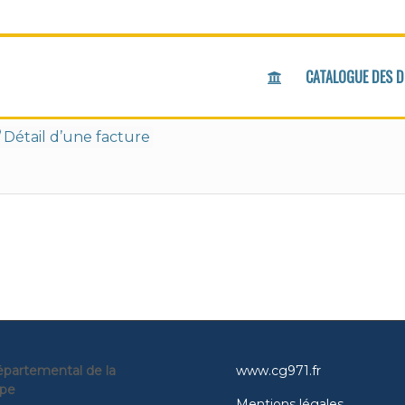
CATALOGUE DES 
/
Détail d’une facture
épartemental de la
www.cg971.fr
pe
Mentions légales