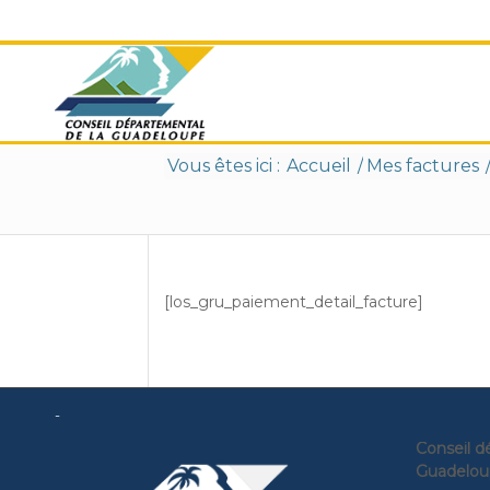
Fenêtre
de
chat
Vous êtes ici :
Accueil
/
Mes factures
[los_gru_paiement_detail_facture]
-
Conseil d
Guadelou