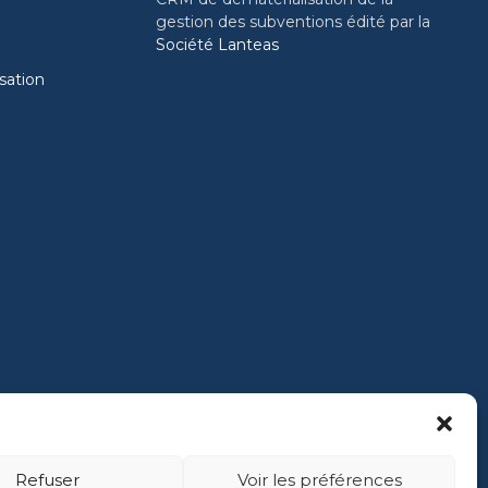
gestion des subventions édité par la
é
Société Lanteas
isation
Refuser
Voir les préférences