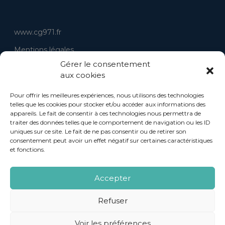
www.cg971.fr
Mentions légales
Gérer le consentement
Politique de confidentialité
aux cookies
Conditions générales d’utilisation
Pour offrir les meilleures expériences, nous utilisons des technologies
Politique de cookies
telles que les cookies pour stocker et/ou accéder aux informations des
appareils. Le fait de consentir à ces technologies nous permettra de
Accessibilité
traiter des données telles que le comportement de navigation ou les ID
uniques sur ce site. Le fait de ne pas consentir ou de retirer son
Nous contacter
consentement peut avoir un effet négatif sur certaines caractéristiques
et fonctions.
Accepter
OpenSub
Refuser
CRM de dématérialisation de la gestion des
subventions édité par la
Société Lanteas
Voir les préférences